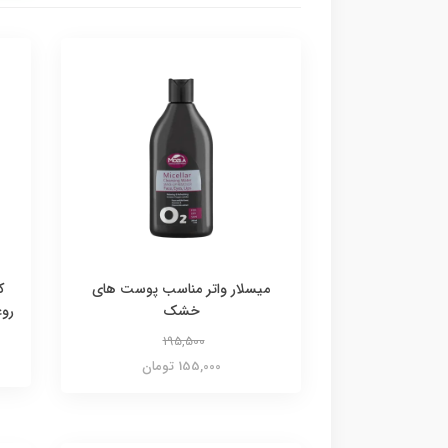
میسلار واتر مناسب پوست های
ک
خشک
رو
195,500
155,000 تومان