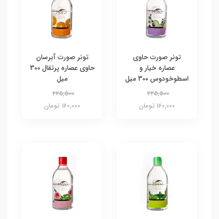
تونر صورت حاوی
تونر صورت آبرسان
عصاره خیار و
حاوی عصاره پرتقال 300
اسطوخودوس 300 میل
میل
225,500
225,500
160,000 تومان
160,000 تومان