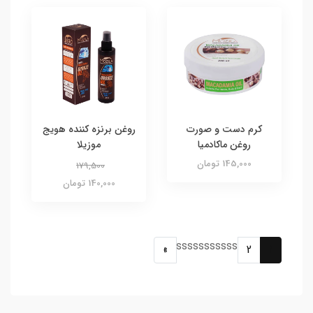
کرم دست و صورت
روغن برنزه کننده هویج
روغن ماکادمیا
موزیلا
145,000 تومان
179,500
140,000 تومان
sssssssssss
»
2
1